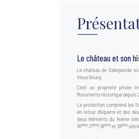
Présenta
Le château et son hi
Le château de Sallegourde est
Vieux Bourg.
C’est un propriété privée in
Monuments historique depuis 
La protection comprend les fa
en retour d’équerre et des deu
deux éléments du 14ème siècl
ème
ème
ème
ème
16
,17
,18
et 19
siècl