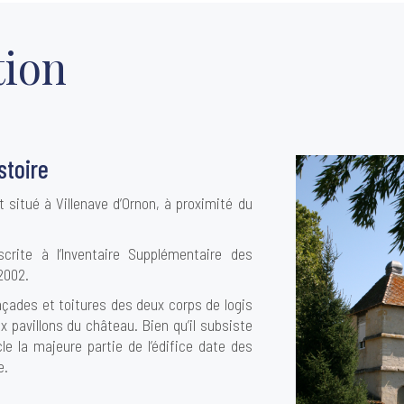
tion
stoire
 situé à Villenave d’Ornon, à proximité du
scrite à l’Inventaire Supplémentaire des
2002.
çades et toitures des deux corps de logis
x pavillons du château. Bien qu’il subsiste
e la majeure partie de l’édifice date des
e.