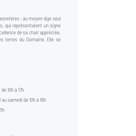
igeonnières : au moyen-âge seul
ns, qui représentaient un signe
cellence de sa chair appréciée,
es terres du Domaine. Elle se
i de 10h à 17h
i au samedi de 10h à 16h
11h