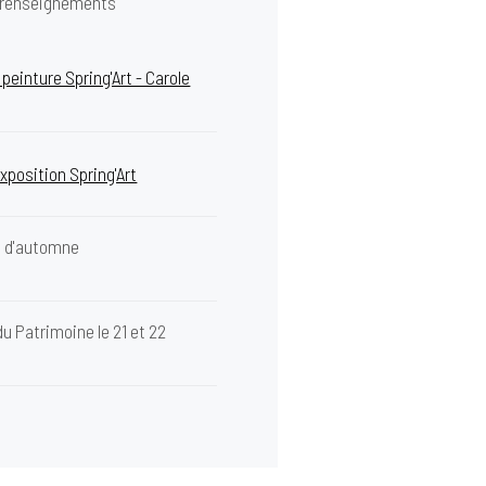
e renseignements
e peinture Spring'Art - Carole
exposition Spring'Art
n d'automne
u Patrimoine le 21 et 22